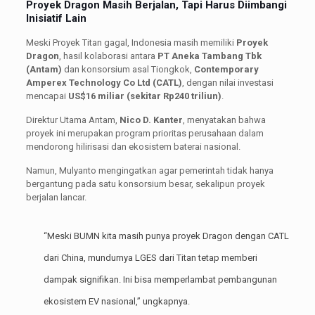
Proyek Dragon Masih Berjalan, Tapi Harus Diimbangi
Inisiatif Lain
Meski Proyek Titan gagal, Indonesia masih memiliki
Proyek
Dragon
, hasil kolaborasi antara
PT Aneka Tambang Tbk
(Antam)
dan konsorsium asal Tiongkok,
Contemporary
Amperex Technology Co Ltd (CATL)
, dengan nilai investasi
mencapai
US$16 miliar (sekitar Rp240 triliun)
.
Direktur Utama Antam,
Nico D. Kanter
, menyatakan bahwa
proyek ini merupakan program prioritas perusahaan dalam
mendorong hilirisasi dan ekosistem baterai nasional.
Namun, Mulyanto mengingatkan agar pemerintah tidak hanya
bergantung pada satu konsorsium besar, sekalipun proyek
berjalan lancar.
“Meski BUMN kita masih punya proyek Dragon dengan CATL
dari China, mundurnya LGES dari Titan tetap memberi
dampak signifikan. Ini bisa memperlambat pembangunan
ekosistem EV nasional,” ungkapnya.