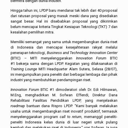
bermitra dengan dunia industri.
Hingga tahun ini, LPDP baru mendanai tak lebih dari 40 proposal
dari ratusan proposal yang masuk meski dana yang disediakan
sangat besar. Hal ini disebabkan proposal yang dikirimkan
belum mencapai kriteria Tingkat Kesiapan Teknologi (TKT) 7 dan
kesalahan pemilihan mitra.
Memiliki semangat yang sama untuk megembangkan dunia riset
di Indonesia dan mencapai kesejahteraan rakyat melalui
penerapan teknologi,
Business and Technology Innovation Center
(BTIC) – MITI menyelenggarakan
Innovation Forum
BTIC
#1 bekerja sama dengan LPDP. Kegiatan yang dilaksanakan di
Training Lounge
MITI Headquarter Alam Sutera, Selasa (28/07),
ini mengumpulkan para peneliti dari berbagai lembaga dan pihak
industri yang membutuhkan pendampingan riset.
Innovation Forum
BTIC #1 dimoderatori oleh Dr. Edi Hilmawan,
M.Eng, menghadirkan M. Sofwan Effendi, Direktur Dana
Rehabilitasi Fasilitas Pendidikan LPDP, yang menjelaskan
roadmap
bantuan dana Rispro LPDP. “Kami banyak melakukan
usaha untuk mengembangkan riset inovatif produktif, termasuk
menyelenggarakan program
call to return
, memanggil peneliti-
peneliti Indonesia kelas dunia di luar negeri untuk pulang
kembali dan melakukan riset di Indonesia,” ujar Sofwan. Ia juga