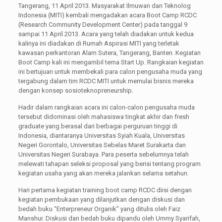
Tangerang, 11 April 2013. Masyarakat Ilmuwan dan Teknolog
Indonesia (MITI) kembali mengadakan acara Boot Camp RCDC
(Research Community Development Center) pada tanggal 9
sampai 11 April 2013. Acara yang telah diadakan untuk kedua
kalinya ini diadakan di Rumah Aspirasi MITI yang terletak
kawasan perkantoran Alam Sutera, Tangerang, Banten. Kegiatan
Boot Camp kali ini mengambil tema Start Up. Rangkaian kegiatan
ini bertujuan untuk membekali para calon pengusaha muda yang
tergabung dalam tim RCDC MITI untuk memulai bisnis mereka
dengan konsep sosioteknopreneurship.
Hadir dalam rangkaian acara ini calon-calon pengusaha muda
tersebut didominasi oleh mahasiswa tingkat akhir dan fresh
graduate yang berasal dari berbagai perguruan tinggi di
Indonesia, diantaranya Universitas Syiah Kuala, Universitas
Negeri Gorontalo, Universitas Sebelas Maret Surakarta dan
Universitas Negeri Surabaya. Para peserta sebelumnya telah
melewati tahapan seleksi proposal yang berisi tentang program
kegiatan usaha yang akan mereka jalankan selama setahun.
Hari pertama kegiatan training boot camp RCDC diisi dengan
kegiatan pembukaan yang dilanjutkan dengan diskusi dan
bedah buku “Enterpreneur Organik” yang ditulis oleh Faiz
Manshur. Diskusi dan bedah buku dipandu oleh Ummy Syarifah,