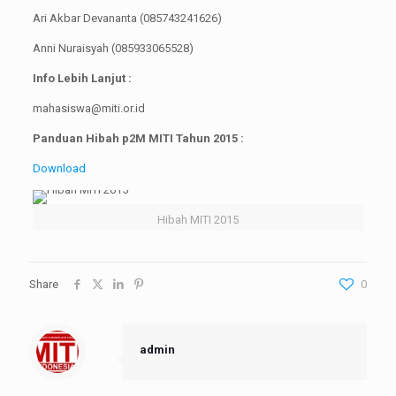
Ari Akbar Devananta (085743241626)
Anni Nuraisyah (085933065528)
Info Lebih Lanjut :
mahasiswa@miti.or.id
Panduan Hibah p2M MITI Tahun 2015 :
Download
Hibah MITI 2015
Share
0
admin