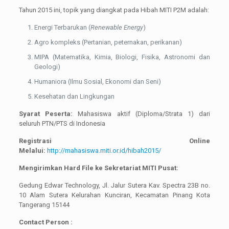
Tahun 2015 ini, topik yang diangkat pada Hibah MITI P2M adalah:
Energi Terbarukan (
Renewable Energy
)
Agro kompleks (Pertanian, peternakan, perikanan)
MIPA (Matematika, Kimia, Biologi, Fisika, Astronomi dan
Geologi)
Humaniora (Ilmu Sosial, Ekonomi dan Seni)
Kesehatan dan Lingkungan
Syarat Peserta:
Mahasiswa aktif (Diploma/Strata 1) dari
seluruh PTN/PTS di Indonesia
Registrasi Online
Melalui:
http://mahasiswa.miti.or.id/hibah2015/
Mengirimkan Hard File ke Sekretariat MITI Pusat:
Gedung Edwar Technology, Jl. Jalur Sutera Kav. Spectra 23B no.
10 Alam Sutera Kelurahan Kunciran, Kecamatan Pinang Kota
Tangerang 15144
Contact Person :