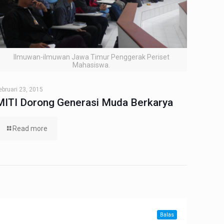
Ilmuwan-ilmuwan Jawa Timur Penggerak Periset
Mahasiswa.
ebruari 23, 2015
MITI Dorong Generasi Muda Berkarya
Read more
Balas