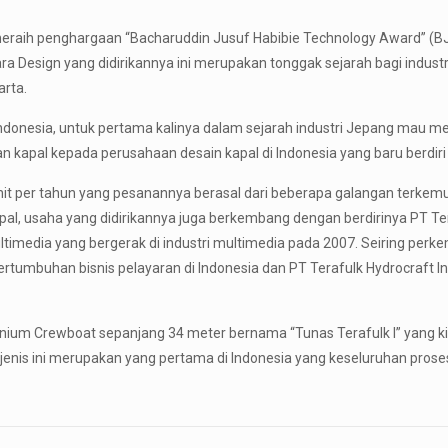
an meraih penghargaan “Bacharuddin Jusuf Habibie Technology Award”
ara Design yang didirikannya ini merupakan
tonggak sejarah bagi indust
arta.
donesia, untuk pertama kalinya dalam sejarah industri Jepang mau men
n kapal kepada perusahaan desain kapal di Indonesia yang baru berdiri
unit per tahun yang pesanannya berasal dari beberapa galangan terkemu
pal, usaha yang didirikannya juga berkembang dengan berdirinya PT Ter
ltimedia yang bergerak di industri multimedia pada 2007. Seiring perke
pertumbuhan bisnis pelayaran di Indonesia dan PT Terafulk Hydrocraft
inium Crewboat sepanjang 34 meter bernama “Tunas Terafulk I” yang kin
 sejenis ini merupakan yang pertama di Indonesia yang keseluruhan prose