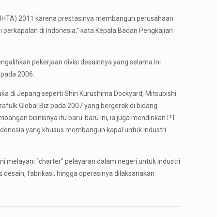
 (BJHTA) 2011 karena prestasinya membangun perusahaan
ri perkapalan di Indonesia,” kata Kepala Badan Pengkajian
galihkan pekerjaan divisi desainnya yang selama ini
 pada 2006.
ka di Jepang seperti Shin Kurushima Dockyard, Mitsubishi
afulk Global Biz pada 2007 yang bergerak di bidang
mbangan bisnisnya itu baru-baru ini, ia juga mendirikan PT
 Indonesia yang khusus membangun kapal untuk industri
i melayani “charter” pelayaran dalam negeri untuk industri
s desain, fabrikasi, hingga operasinya dilaksanakan