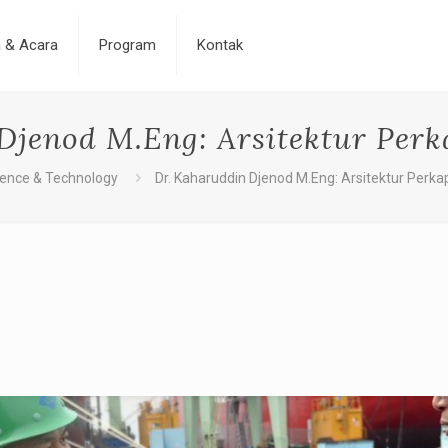
a & Acara
Program
Kontak
Djenod M.Eng: Arsitektur Perk
ience & Technology
Dr. Kaharuddin Djenod M.Eng: Arsitektur Perka