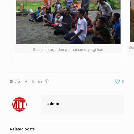
Se
Sesi olahraga dan permainan di pagi hari
Share
0
admin
Related posts