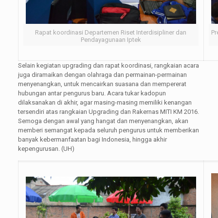
Rapat koordinasi Departemen Riset Interdisipliner dan
Pr
Pendayagunaan Iptek
Selain kegiatan upgrading dan rapat koordinasi, rangkaian acara
juga diramaikan dengan olahraga dan permainan-permainan
menyenangkan, untuk mencairkan suasana dan mempererat
hubungan antar pengurus baru. Acara tukar kadopun
dilaksanakan di akhir, agar masing-masing memiliki kenangan
tersendiri atas rangkaian Upgrading dan Rakernas MITI KM 2016.
Semoga dengan awal yang hangat dan menyenangkan, akan
memberi semangat kepada seluruh pengurus untuk memberikan
banyak kebermanfaatan bagi Indonesia, hingga akhir
kepengurusan. (UH)